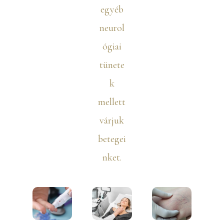
egyéb
neurol
ógiai
tünete
k
mellett
várjuk
betegei
nket.