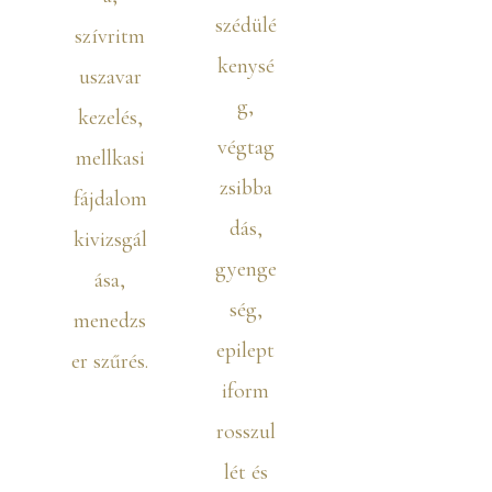
szédülé
szívritm
kenysé
uszavar
g,
kezelés,
végtag
mellkasi
zsibba
fájdalom
dás,
kivizsgál
gyenge
ása,
ség,
menedzs
epilept
er szűrés.
iform
rosszul
lét és