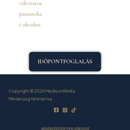
változatos
panaszoka
t okozhat.
IDŐPONTFOGLALÁS
Copyright © 2026 Medison Klinika
Minden jog fenntartva
ADATKEZELÉSI NYILATKOZAT