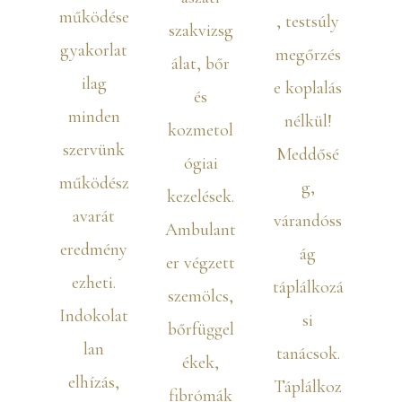
működése
, testsúly
szakvizsg
gyakorlat
megőrzés
álat, bőr
ilag
e koplalás
és
minden
nélkül!
kozmetol
szervünk
Meddősé
ógiai
működész
g,
kezelések.
avarát
várandóss
Ambulant
eredmény
ág
er végzett
ezheti.
táplálkozá
szemölcs,
Indokolat
si
bőrfüggel
lan
tanácsok.
ékek,
elhízás,
Táplálkoz
fibrómák