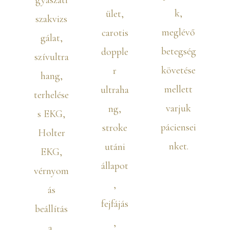
gyászati
k,
ület,
szakvizs
meglévő
carotis
gálat,
betegség
dopple
szívultra
követése
r
hang,
mellett
ultraha
terhelése
varjuk
ng,
s EKG,
páciensei
stroke
Holter
nket.
utáni
EKG,
állapot
vérnyom
,
ás
fejfájás
beállítás
,
a,