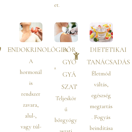
et.
ENDOKRINOLÓGIA
BŐR
DIETETIKAI
A
GYÓ
TANÁCSADÁS
hormonál
Életmód
GYÁ
is
váltás,
SZAT
rendszer
egészség
Teljeskör
zavara,
megtartás
ű
alul-,
. Fogyás
bőrgyógy
vagy túl-
beindítása
aszati