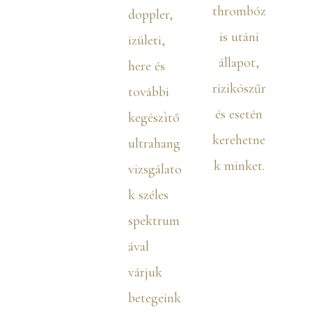
thrombóz
doppler,
is utáni
izületi,
állapot,
here és
rizikószűr
további
és esetén
kegészìtő
kerehetne
ultrahang
k minket.
vizsgálato
k széles
spektrum
ával
várjuk
betegeink