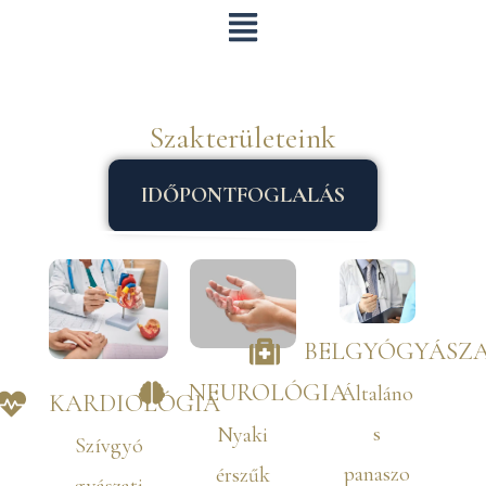
Skip
to
content
Szakterületeink
IDŐPONTFOGLALÁS
BELGYÓGYÁSZ
NEUROLÓGIA
Általáno
KARDIOLÓGIA
s
Nyaki
Szívgyó
panaszo
érszűk