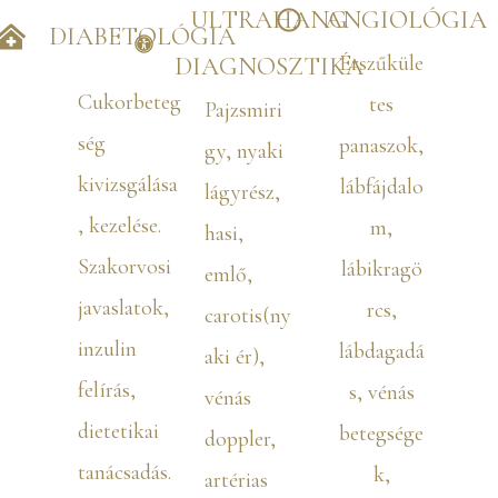
ULTRAHANG
ANGIOLÓGIA
DIABETOLÓGIA
Érszűküle
DIAGNOSZTIKA
Cukorbeteg
tes
Pajzsmiri
ség
panaszok,
gy, nyaki
kivizsgálása
lábfájdalo
lágyrész,
, kezelése.
m,
hasi,
Szakorvosi
lábikragö
emlő,
javaslatok,
rcs,
carotis(ny
inzulin
lábdagadá
aki ér),
felírás,
s, vénás
vénás
dietetikai
betegsége
doppler,
tanácsadás.
k,
artérias