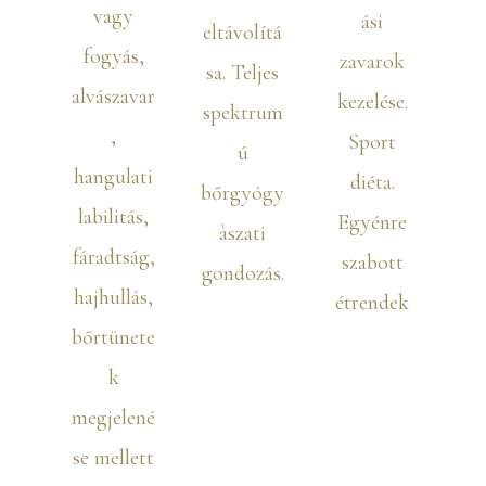
vagy
ási
eltávolítá
fogyás,
zavarok
sa. Teljes
alvászavar
kezelése.
spektrum
,
Sport
ú
hangulati
diéta.
bőrgyógy
labilitás,
Egyénre
àszati
fáradtság,
szabott
gondozás.
hajhullás,
étrendek
bőrtünete
k
megjelené
se mellett