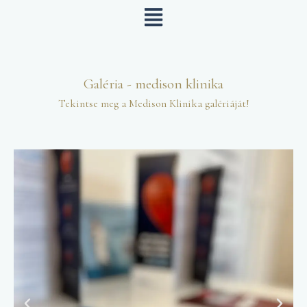
Skip
to
content
Galéria - medison klinika
Tekintse meg a Medison Klinika galériáját!