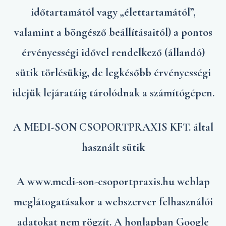
időtartamától vagy „élettartamától”,
valamint a böngésző beállításaitól) a pontos
érvényességi idővel rendelkező (állandó)
sütik törlésükig, de legkésőbb érvényességi
idejük lejáratáig tárolódnak a számítógépen.
A MEDI-SON CSOPORTPRAXIS KFT. által
használt sütik
A www.medi-son-csoportpraxis.hu weblap
meglátogatásakor a webszerver felhasználói
adatokat nem rögzít. A honlapban Google