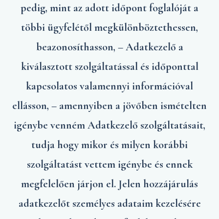
pedig, mint az adott időpont foglalóját a
többi ügyfelétől megkülönböztethessen,
beazonosíthasson, – Adatkezelő a
kiválasztott szolgáltatással és időponttal
kapcsolatos valamennyi információval
ellásson, – amennyiben a jövőben ismételten
igénybe venném Adatkezelő szolgáltatásait,
tudja hogy mikor és milyen korábbi
szolgáltatást vettem igénybe és ennek
megfelelően járjon el. Jelen hozzájárulás
adatkezelőt személyes adataim kezelésére