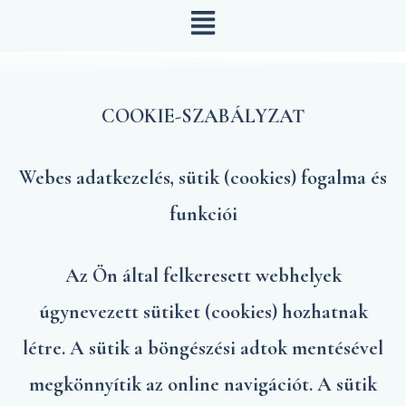
Skip
to
content
COOKIE-SZABÁLYZAT
Webes adatkezelés, sütik (cookies) fogalma és
funkciói
Az Ön által felkeresett webhelyek
úgynevezett sütiket (cookies) hozhatnak
létre. A sütik a böngészési adtok mentésével
megkönnyítik az online navigációt. A sütik